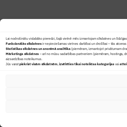
Lai nodrošinātu vislabāko pieredzi, šajā vietnē mēs izmantojam sīkdatnes un līdzīgas 
Funkcionālās sīkdatnes
ir nepieciešamas vietnes darbībai un drošībai – tās atceras 
Statistikas sīkdatnes un anonīmā analītika
(piemēram, izmantojot privātumam draudz
Mārketinga sīkdatnes
– arī no mūsu sadarbības partneriem (piemēram, hostinga, dr
aizsardzības noteikumus.
Jūs varat
piekrist visām sīkdatnēm
,
izvēlēties tikai noteiktas kategorijas
vai
atte