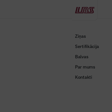
Atpakaļ
Sākums
Visas ziņas
Nozares vēstis
Pieprasījums ārējos tirgos turpina veicināt apstrādes rūpniecības
Ziņas
izaugsmi
Sertifikācija
Nozares vēstis
Balvas
Pieprasījums ārējos tirgos turpina
Par mums
veicināt apstrādes rūpniecības
Kontakti
izaugsmi
Publicēts: 08.01.2026
Skatījumi: 182
Foto ilustratīvs