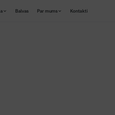
ja
Balvas
Par mums
Kontakti
uldas pilsētas vidusskolas pārbūvi
omīgu Siguldas pilsētas vidussk
26
Skatījumi: 300
a. Publicitātes attēls.
Kopēt linku