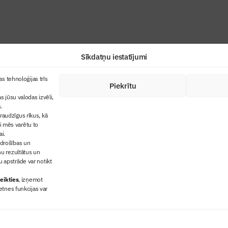
Sīkdatņu iestatījumi
+371 67845910
s tehnoloģijas trīs
Piekrītu
cija
+371 26461816
s jūsu valodas izvēli,
lbs@blbs.lv
"Būvinženieris"
.
audzīgus rīkus, kā
trijas balvas
ai mēs varētu to
ms
ai.
 drošības un
ņu rezultātus un
 apstrāde var notikt
eikties
, izņemot
etnes funkcijas var