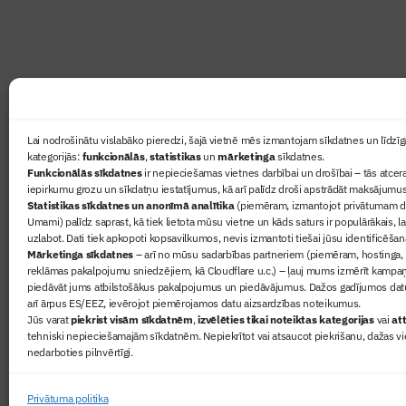
Ziņas
Lai nodrošinātu vislabāko pieredzi, šajā vietnē mēs izmantojam sīkdatnes un līdzīga
kategorijās:
funkcionālās
,
statistikas
un
mārketinga
sīkdatnes.
Sertifikā
Funkcionālās sīkdatnes
ir nepieciešamas vietnes darbībai un drošībai – tās atcera
Žurnāls 
iepirkumu grozu un sīkdatņu iestatījumus, kā arī palīdz droši apstrādāt maksājumus
Statistikas sīkdatnes un anonīmā analītika
(piemēram, izmantojot privātumam dr
Būvindus
Umami) palīdz saprast, kā tiek lietota mūsu vietne un kāds saturs ir populārākais, l
Par mu
uzlabot. Dati tiek apkopoti kopsavilkumos, nevis izmantoti tiešai jūsu identificēšan
Mārketinga sīkdatnes
– arī no mūsu sadarbības partneriem (piemēram, hostinga,
reklāmas pakalpojumu sniedzējiem, kā Cloudflare u.c.) – ļauj mums izmērīt kampa
piedāvāt jums atbilstošākus pakalpojumus un piedāvājumus. Dažos gadījumos datu
arī ārpus ES/EEZ, ievērojot piemērojamos datu aizsardzības noteikumus.
Jūs varat
piekrist visām sīkdatnēm
,
izvēlēties tikai noteiktas kategorijas
vai
att
tehniski nepieciešamajām sīkdatnēm. Nepiekrītot vai atsaucot piekrišanu, dažas vi
nedarboties pilnvērtīgi.
© 2026 Visas tiesības aizsargātas
Privātuma politika
Privātuma politika