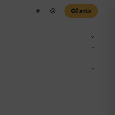
Žurnāls
olas