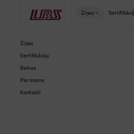
Ziņas
Sertifikāci
Atpakaļ
Sākums
Visas ziņas
Nozares vēstis
Plāno apjomīgu Sig
Ziņas
Sertifikācija
Nozares vēstis
Plāno apj
Balvas
pārbūvi
Par mums
Publicēts: 29.01.20
Kontakti
Projekta vizualizācij
Dalīties: