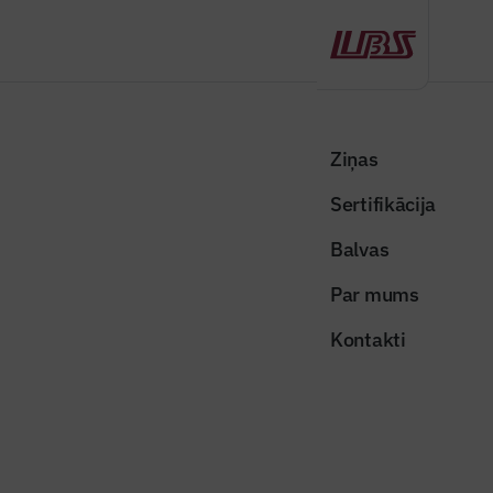
Atpakaļ
Sākums
Visas ziņas
Nozares vēstis
Potenciālie mājokļu pircēji bažījās par Euribor procentlikmju
Ziņas
pieaugumu nākotnē
Sertifikācija
Nozares vēstis
Balvas
Potenciālie mājokļu pircēji bažījās
Par mums
par Euribor procentlikmju
Kontakti
pieaugumu nākotnē
Publicēts: 23.03.2026
Skatījumi: 207
Publicitātes foto