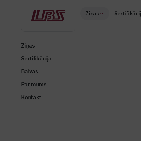
Ziņas
Sertifikāci
Atpakaļ
Sākums
Visas ziņas
Nozares vēstis
“Rail Baltica” saņ
Ziņas
Sertifikācija
Valsts un pašvaldība
“Rail Bal
Balvas
Eiropas i
Par mums
Publicēts: 18.07.20
Kontakti
railbalticamemele_r
Dalīties: