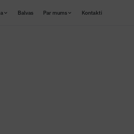
ja
Balvas
Par mums
Kontakti
ems vēl 184 miljonus eiro no Eiropas infrastruktūras savienošanas instrume
s ziņas
tica” saņems vēl 184 miljonus ei
nfrastruktūras savienošanas ins
20
Skatījumi: 743
ailbaltica_9
Kopēt linku