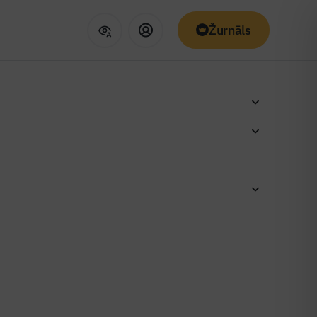
Žurnāls
nta
ro no
trumenta