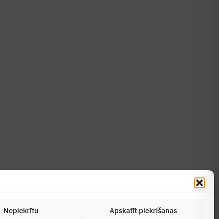
Uzzināt vairāk
Abonēt žurnālu
Nepiekrītu
Apskatīt piekrišanas