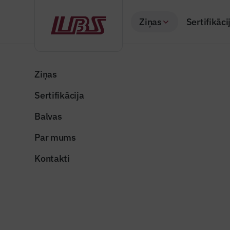
Ziņas
Sertifikāci
Atpakaļ
Sākums
Visas ziņas
Nozares vēstis
“Rail Baltica” pam
Ziņas
Sertifikācija
Nozares vēstis
“Rail Bal
Balvas
pievedceļ
Par mums
Publicēts: 15.04.20
Kontakti
Publicitātes foto
Dalīties: