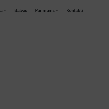
ja
Balvas
Par mums
Kontakti
attrases dienvidu posmā notiek pievedceļu izbūve
tica” pamattrases dienvidu posm
u izbūve
26
Skatījumi: 258
Kopēt linku