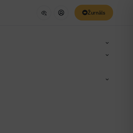
Žurnāls
ā notiek