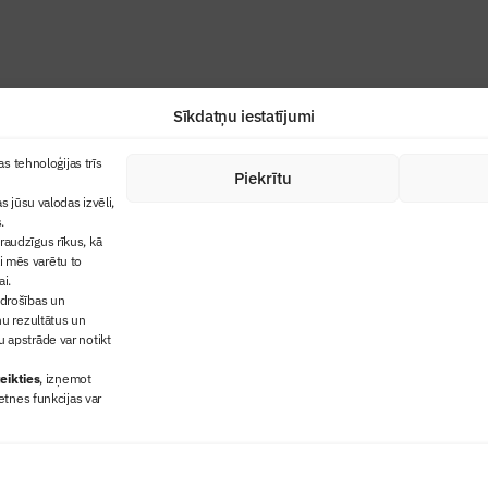
Sīkdatņu iestatījumi
+371 67845910
s tehnoloģijas trīs
Piekrītu
cija
+371 26461816
s jūsu valodas izvēli,
lbs@blbs.lv
"Būvinženieris"
.
audzīgus rīkus, kā
trijas balvas
ai mēs varētu to
ms
ai.
 drošības un
ņu rezultātus un
 apstrāde var notikt
eikties
, izņemot
etnes funkcijas var