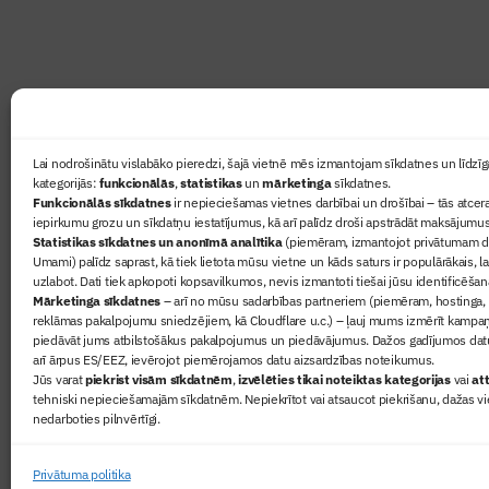
Ziņas
Lai nodrošinātu vislabāko pieredzi, šajā vietnē mēs izmantojam sīkdatnes un līdzīga
kategorijās:
funkcionālās
,
statistikas
un
mārketinga
sīkdatnes.
Sertifikā
Funkcionālās sīkdatnes
ir nepieciešamas vietnes darbībai un drošībai – tās atcera
Žurnāls 
iepirkumu grozu un sīkdatņu iestatījumus, kā arī palīdz droši apstrādāt maksājumus
Statistikas sīkdatnes un anonīmā analītika
(piemēram, izmantojot privātumam dr
Būvindus
Umami) palīdz saprast, kā tiek lietota mūsu vietne un kāds saturs ir populārākais, l
Par mu
uzlabot. Dati tiek apkopoti kopsavilkumos, nevis izmantoti tiešai jūsu identificēšan
Mārketinga sīkdatnes
– arī no mūsu sadarbības partneriem (piemēram, hostinga,
reklāmas pakalpojumu sniedzējiem, kā Cloudflare u.c.) – ļauj mums izmērīt kampa
piedāvāt jums atbilstošākus pakalpojumus un piedāvājumus. Dažos gadījumos datu
arī ārpus ES/EEZ, ievērojot piemērojamos datu aizsardzības noteikumus.
Jūs varat
piekrist visām sīkdatnēm
,
izvēlēties tikai noteiktas kategorijas
vai
att
tehniski nepieciešamajām sīkdatnēm. Nepiekrītot vai atsaucot piekrišanu, dažas vi
nedarboties pilnvērtīgi.
© 2026 Visas tiesības aizsargātas
Privātuma politika
Privātuma politika