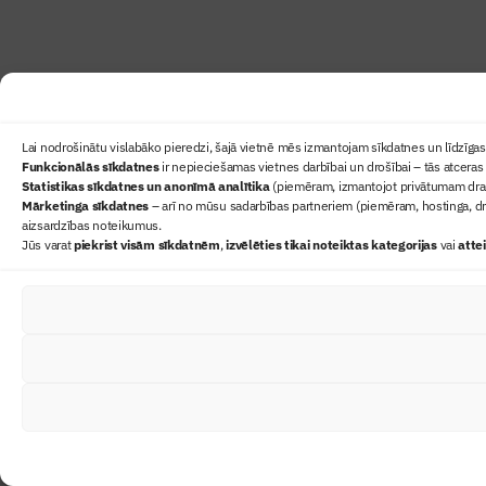
Lai nodrošinātu vislabāko pieredzi, šajā vietnē mēs izmantojam sīkdatnes un līdzīgas 
Funkcionālās sīkdatnes
ir nepieciešamas vietnes darbībai un drošībai – tās atceras 
Statistikas sīkdatnes un anonīmā analītika
(piemēram, izmantojot privātumam draudz
Mārketinga sīkdatnes
– arī no mūsu sadarbības partneriem (piemēram, hostinga, dr
aizsardzības noteikumus.
Jūs varat
piekrist visām sīkdatnēm
,
izvēlēties tikai noteiktas kategorijas
vai
atte