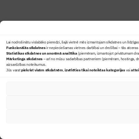
Lai nodrošinātu vislabāko pieredzi, šajā vietnē mēs izmantojam sīkdatnes un līdzīgas 
Funkcionālās sīkdatnes
ir nepieciešamas vietnes darbībai un drošībai – tās atceras 
Statistikas sīkdatnes un anonīmā analītika
(piemēram, izmantojot privātumam draudz
Mārketinga sīkdatnes
– arī no mūsu sadarbības partneriem (piemēram, hostinga, dr
aizsardzības noteikumus.
Jūs varat
piekrist visām sīkdatnēm
,
izvēlēties tikai noteiktas kategorijas
vai
atte