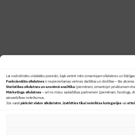
Lai nodrošinātu vislabāko pieredzi, šajā vietnē mēs izmantojam sīkdatnes un līdzīgas 
Funkcionālās sīkdatnes
ir nepieciešamas vietnes darbībai un drošībai – tās atceras 
Statistikas sīkdatnes un anonīmā analītika
(piemēram, izmantojot privātumam draudz
Mārketinga sīkdatnes
– arī no mūsu sadarbības partneriem (piemēram, hostinga, dr
aizsardzības noteikumus.
Jūs varat
piekrist visām sīkdatnēm
,
izvēlēties tikai noteiktas kategorijas
vai
atte