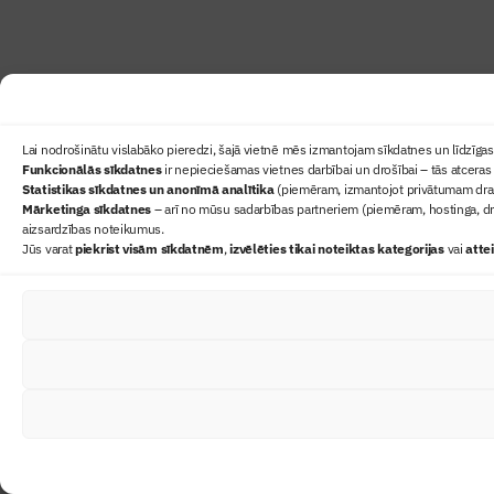
Lai nodrošinātu vislabāko pieredzi, šajā vietnē mēs izmantojam sīkdatnes un līdzīgas 
Funkcionālās sīkdatnes
ir nepieciešamas vietnes darbībai un drošībai – tās atceras 
Statistikas sīkdatnes un anonīmā analītika
(piemēram, izmantojot privātumam draudz
Mārketinga sīkdatnes
– arī no mūsu sadarbības partneriem (piemēram, hostinga, dr
aizsardzības noteikumus.
Jūs varat
piekrist visām sīkdatnēm
,
izvēlēties tikai noteiktas kategorijas
vai
atte