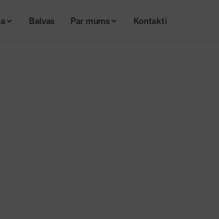
ja
Balvas
Par mums
Kontakti
entrs” gūto peļņu ieguldīs infrastruktūras attīstībā
mpiskais centrs” gūto peļņu iegu
tūras attīstībā
26
Skatījumi: 201
Kopēt linku