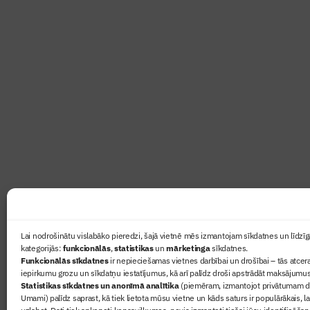
Abonē žurnālu “Būvinženie
Žurnāls Būvinženieris ir rokasgrāmata būv
lasāmviela par būvniecību ikvienam
Ziņas
Lai nodrošinātu vislabāko pieredzi, šajā vietnē mēs izmantojam sīkdatnes un līdzīga
kategorijās:
funkcionālās
,
statistikas
un
mārketinga
sīkdatnes.
Sertifikā
Funkcionālās sīkdatnes
ir nepieciešamas vietnes darbībai un drošībai – tās atcera
Žurnāls 
iepirkumu grozu un sīkdatņu iestatījumus, kā arī palīdz droši apstrādāt maksājumus
Statistikas sīkdatnes un anonīmā analītika
(piemēram, izmantojot privātumam dr
Būvindus
Umami) palīdz saprast, kā tiek lietota mūsu vietne un kāds saturs ir populārākais, l
Par mu