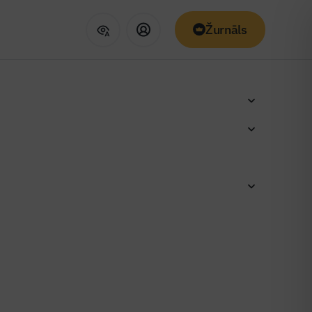
Žurnāls
ldīs