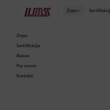
Ziņas
Sertifikāci
Atpakaļ
Sākums
Visas ziņas
Nozares vēstis
“Rimi Olimpiskais c
Ziņas
Sertifikācija
Nozares vēstis
“Rimi Oli
Balvas
infrastruk
Par mums
Publicēts: 30.03.20
Kontakti
Publicitātes foto
Dalīties: