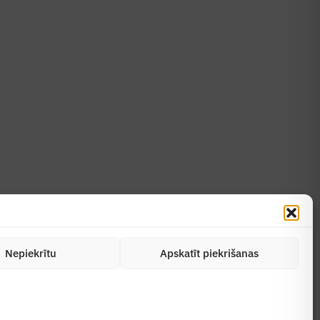
Uzzināt vairāk
Abonēt žurnālu
Nepiekrītu
Apskatīt piekrišanas