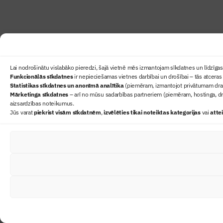
Lai nodrošinātu vislabāko pieredzi, šajā vietnē mēs izmantojam sīkdatnes un līdzīgas 
Funkcionālās sīkdatnes
ir nepieciešamas vietnes darbībai un drošībai – tās atceras 
Statistikas sīkdatnes un anonīmā analītika
(piemēram, izmantojot privātumam draudz
Mārketinga sīkdatnes
– arī no mūsu sadarbības partneriem (piemēram, hostinga, dr
aizsardzības noteikumus.
Jūs varat
piekrist visām sīkdatnēm
,
izvēlēties tikai noteiktas kategorijas
vai
atte