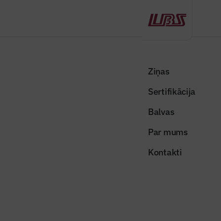
Atpakaļ
Sākums
Visas ziņas
Nozares vēstis
RTU norisinās Starptautiskā vides un klimata tehnoloģiju konference
Ziņas
“CONECT 2026”
Sertifikācija
Nozares vēstis
Balvas
RTU norisinās Starptautiskā vides
Par mums
un klimata tehnoloģiju konference
Kontakti
“CONECT 2026”
Publicēts: 14.05.2026
Skatījumi: 165
Foto ilustratīvs