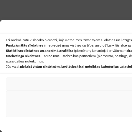
Lai nodrošinātu vislabāko pieredzi, šajā vietnē mēs izmantojam sīkdatnes un līdzīgas 
Funkcionālās sīkdatnes
ir nepieciešamas vietnes darbībai un drošībai – tās atceras 
Statistikas sīkdatnes un anonīmā analītika
(piemēram, izmantojot privātumam draudz
Mārketinga sīkdatnes
– arī no mūsu sadarbības partneriem (piemēram, hostinga, dr
aizsardzības noteikumus.
Jūs varat
piekrist visām sīkdatnēm
,
izvēlēties tikai noteiktas kategorijas
vai
atte