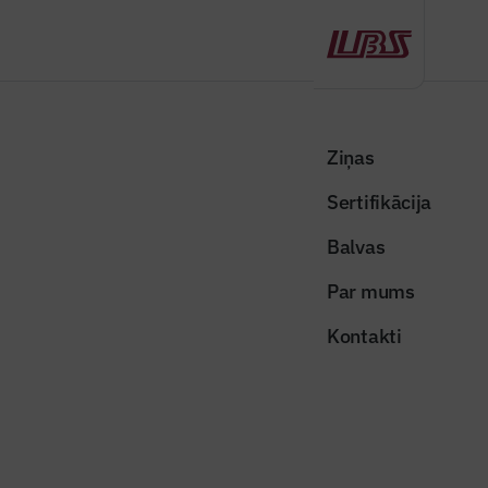
Atpakaļ
Sākums
Visas ziņas
Nozares vēstis
Sāk projekta “Blūmendāles mājas” noslēdzošās ēkas būvniecību
Ziņas
Ķengaragā
Sertifikācija
Nozares vēstis
Balvas
Sāk projekta “Blūmendāles
Par mums
mājas” noslēdzošās ēkas
Kontakti
būvniecību Ķengaragā
Publicēts: 01.06.2026
Skatījumi: 175
Publicitātes attēls