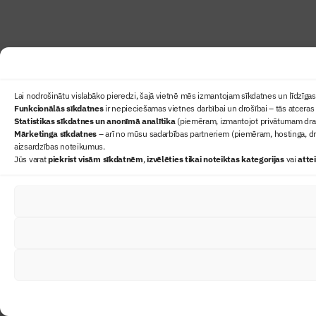
Lai nodrošinātu vislabāko pieredzi, šajā vietnē mēs izmantojam sīkdatnes un līdzīgas 
Funkcionālās sīkdatnes
ir nepieciešamas vietnes darbībai un drošībai – tās atceras 
Statistikas sīkdatnes un anonīmā analītika
(piemēram, izmantojot privātumam draudz
Mārketinga sīkdatnes
– arī no mūsu sadarbības partneriem (piemēram, hostinga, dr
aizsardzības noteikumus.
Jūs varat
piekrist visām sīkdatnēm
,
izvēlēties tikai noteiktas kategorijas
vai
atte