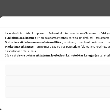
Lai nodrošinātu vislabāko pieredzi, šajā vietnē mēs izmantojam sīkdatnes un līdzīgas 
Funkcionālās sīkdatnes
ir nepieciešamas vietnes darbībai un drošībai – tās atceras 
Statistikas sīkdatnes un anonīmā analītika
(piemēram, izmantojot privātumam draudz
Mārketinga sīkdatnes
– arī no mūsu sadarbības partneriem (piemēram, hostinga, dr
aizsardzības noteikumus.
Jūs varat
piekrist visām sīkdatnēm
,
izvēlēties tikai noteiktas kategorijas
vai
atte