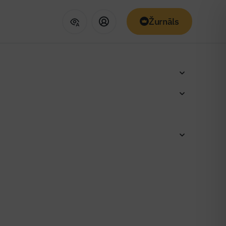
Žurnāls
pieejams