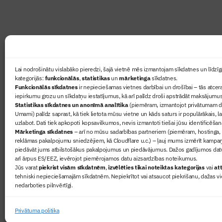
Ziņas
Lai nodrošinātu vislabāko pieredzi, šajā vietnē mēs izmantojam sīkdatnes un līdzīga
kategorijās:
funkcionālās
,
statistikas
un
mārketinga
sīkdatnes.
Sertifikā
Funkcionālās sīkdatnes
ir nepieciešamas vietnes darbībai un drošībai – tās atcera
Žurnāls 
iepirkumu grozu un sīkdatņu iestatījumus, kā arī palīdz droši apstrādāt maksājumus
Statistikas sīkdatnes un anonīmā analītika
(piemēram, izmantojot privātumam dr
Būvindus
Umami) palīdz saprast, kā tiek lietota mūsu vietne un kāds saturs ir populārākais, l
Par mu
uzlabot. Dati tiek apkopoti kopsavilkumos, nevis izmantoti tiešai jūsu identificēšan
Mārketinga sīkdatnes
– arī no mūsu sadarbības partneriem (piemēram, hostinga,
reklāmas pakalpojumu sniedzējiem, kā Cloudflare u.c.) – ļauj mums izmērīt kampa
piedāvāt jums atbilstošākus pakalpojumus un piedāvājumus. Dažos gadījumos datu
arī ārpus ES/EEZ, ievērojot piemērojamos datu aizsardzības noteikumus.
Jūs varat
piekrist visām sīkdatnēm
,
izvēlēties tikai noteiktas kategorijas
vai
att
tehniski nepieciešamajām sīkdatnēm. Nepiekrītot vai atsaucot piekrišanu, dažas vi
nedarboties pilnvērtīgi.
© 2026 Visas tiesības aizsargātas
Privātuma politika
Privātuma politika