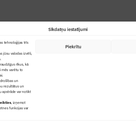
Sīkdatņu iestatījumi
+371 67845910
s tehnoloģijas trīs
Piekrītu
cija
+371 26461816
s jūsu valodas izvēli,
lbs@blbs.lv
"Būvinženieris"
.
audzīgus rīkus, kā
trijas balvas
ai mēs varētu to
ms
ai.
 drošības un
ņu rezultātus un
 apstrāde var notikt
eikties
, izņemot
etnes funkcijas var