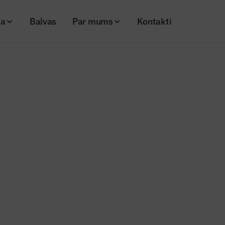
ja
Balvas
Par mums
Kontakti
 garumā iedzīvotājiem pieejams jaunais Krasta ielas veloceliņš
s ziņas
 kilometru garumā iedzīvotājiem 
asta ielas veloceliņš
20
Skatījumi: 1057
Kopēt linku