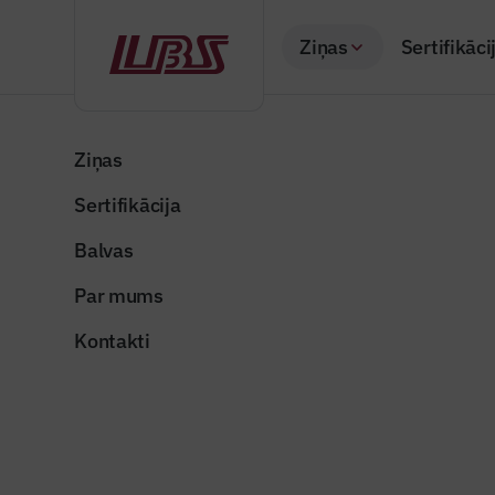
Ziņas
Sertifikāci
Atpakaļ
Sākums
Visas ziņas
Nozares vēstis
Teju trīs kilometru
Ziņas
Sertifikācija
Valsts un pašvaldība
Teju trīs
Balvas
jaunais Kr
Par mums
Publicēts: 07.10.20
Kontakti
krasta_velocelins
Dalīties: