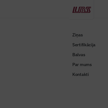
Atpakaļ
Sākums
Visas ziņas
Nozares vēstis
Uzņēmumi varēs pretendēt uz dīkstāves pabalstu un nodokļu
Ziņas
brīvdienām
Sertifikācija
Valsts un pašvaldības ziņas
Balvas
Uzņēmumi varēs pretendēt uz
Par mums
dīkstāves pabalstu un nodokļu
Kontakti
brīvdienām
Publicēts: 26.03.2020
Skatījumi: 793
connection-4884862_640