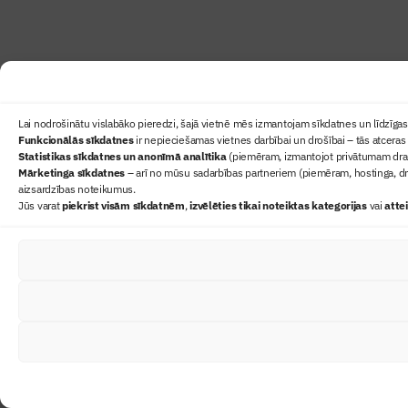
Lai nodrošinātu vislabāko pieredzi, šajā vietnē mēs izmantojam sīkdatnes un līdzīgas 
Funkcionālās sīkdatnes
ir nepieciešamas vietnes darbībai un drošībai – tās atceras 
Statistikas sīkdatnes un anonīmā analītika
(piemēram, izmantojot privātumam draudz
Mārketinga sīkdatnes
– arī no mūsu sadarbības partneriem (piemēram, hostinga, dr
aizsardzības noteikumus.
Jūs varat
piekrist visām sīkdatnēm
,
izvēlēties tikai noteiktas kategorijas
vai
atte