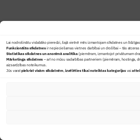
Lai nodrošinātu vislabāko pieredzi, šajā vietnē mēs izmantojam sīkdatnes un līdzīgas 
Funkcionālās sīkdatnes
ir nepieciešamas vietnes darbībai un drošībai – tās atceras 
Statistikas sīkdatnes un anonīmā analītika
(piemēram, izmantojot privātumam draudz
Mārketinga sīkdatnes
– arī no mūsu sadarbības partneriem (piemēram, hostinga, dr
aizsardzības noteikumus.
Jūs varat
piekrist visām sīkdatnēm
,
izvēlēties tikai noteiktas kategorijas
vai
atte