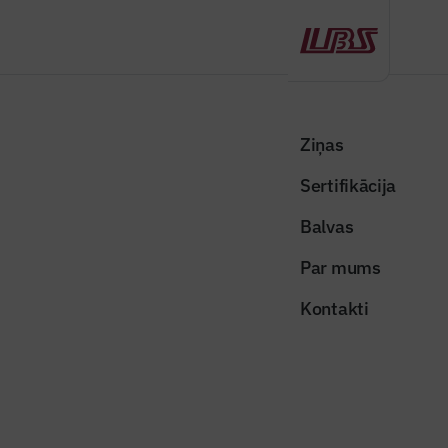
Atpakaļ
Sākums
Visas ziņas
Nozares vēstis
Skaidros, kā daudzdzīvokļu māju renovācijas iepirkumos izvairīties no
Ziņas
pārmaksas
Sertifikācija
Nozares vēstis
Balvas
Skaidros, kā daudzdzīvokļu māju
Par mums
renovācijas iepirkumos izvairīties
Kontakti
no pārmaksas
Publicēts: 05.02.2026
Skatījumi: 327
Dalīties: