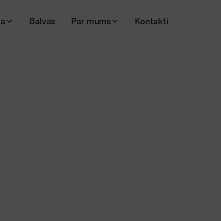
ja
Balvas
Par mums
Kontakti
rteku tīrīšanu ar būvei saudzīgu tehnoloģiju
 ceļu caurteku tīrīšanu ar būvei
ju
26
Skatījumi: 166
Kopēt linku