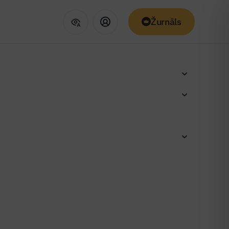
Žurnāls
 saudzīgu