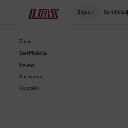
Ziņas
Sertifikāci
Atpakaļ
Sākums
Visas ziņas
Nozares vēstis
Veic meža ceļu cau
Ziņas
Sertifikācija
Nozares vēstis
Veic meža
Balvas
tehnoloģi
Par mums
Publicēts: 03.06.20
Kontakti
Publicitātes foto
Dalīties: