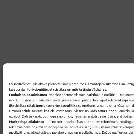
Abonē žurnālu “Būvinženie
Žurnāls Būvinženieris ir rokasgrāmata būv
lasāmviela par būvniecību ikvienam
Ziņas
Lai nodrošinātu vislabāko pieredzi, šajā vietnē mēs izmantojam sīkdatnes un līdzīga
kategorijās:
funkcionālās
,
statistikas
un
mārketinga
sīkdatnes.
Sertifikā
Funkcionālās sīkdatnes
ir nepieciešamas vietnes darbībai un drošībai – tās atcera
Žurnāls 
iepirkumu grozu un sīkdatņu iestatījumus, kā arī palīdz droši apstrādāt maksājumus
Statistikas sīkdatnes un anonīmā analītika
(piemēram, izmantojot privātumam dr
Būvindus
Umami) palīdz saprast, kā tiek lietota mūsu vietne un kāds saturs ir populārākais, l
Par mu
uzlabot. Dati tiek apkopoti kopsavilkumos, nevis izmantoti tiešai jūsu identificēšan
Mārketinga sīkdatnes
– arī no mūsu sadarbības partneriem (piemēram, hostinga,
reklāmas pakalpojumu sniedzējiem, kā Cloudflare u.c.) – ļauj mums izmērīt kampa
piedāvāt jums atbilstošākus pakalpojumus un piedāvājumus. Dažos gadījumos datu