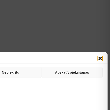
Uzzināt vairāk
Abonēt žurnālu
Nepiekrītu
Apskatīt piekrišanas