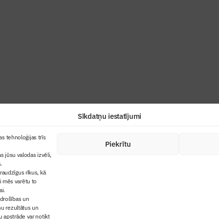
ris”
industrijas profesionāļiem un aizraujoša
Sīkdatņu iestatījumi
+371 67845910
s tehnoloģijas trīs
Piekrītu
cija
+371 26461816
s jūsu valodas izvēli,
lbs@blbs.lv
"Būvinženieris"
.
audzīgus rīkus, kā
trijas balvas
ai mēs varētu to
ms
ai.
 drošības un
ņu rezultātus un
 apstrāde var notikt