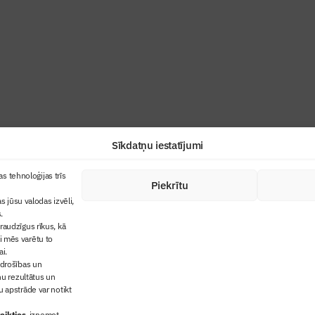
ris”
industrijas profesionāļiem un aizraujoša
Sīkdatņu iestatījumi
+371 67845910
s tehnoloģijas trīs
Piekrītu
cija
+371 26461816
s jūsu valodas izvēli,
lbs@blbs.lv
"Būvinženieris"
.
audzīgus rīkus, kā
trijas balvas
ai mēs varētu to
ms
ai.
 drošības un
ņu rezultātus un
 apstrāde var notikt
eikties
, izņemot