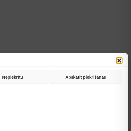
Uzzināt vairāk
Abonēt žurnālu
Nepiekrītu
Apskatīt piekrišanas