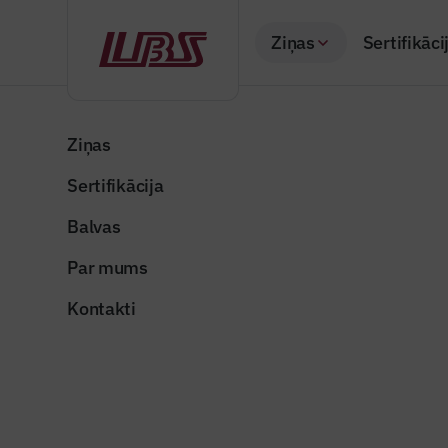
Ziņas
Sertifikāci
Atpakaļ
Sākums
Visas ziņas
Nozares vēstis
Vienkārši ieteikum
Ziņas
Sertifikācija
Nozares vēstis
Vienkārši
Balvas
Publicēts: 19.01.20
Par mums
Kontakti
Foto ilustratīvs
Dalīties: