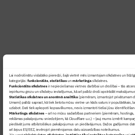
Abonē žurnālu “Būvinženie
Žurnāls Būvinženieris ir rokasgrāmata būv
lasāmviela par būvniecību ikvienam
Ziņas
Lai nodrošinātu vislabāko pieredzi, šajā vietnē mēs izmantojam sīkdatnes un līdzīga
kategorijās:
funkcionālās
,
statistikas
un
mārketinga
sīkdatnes.
Sertifikā
Funkcionālās sīkdatnes
ir nepieciešamas vietnes darbībai un drošībai – tās atcera
Žurnāls 
iepirkumu grozu un sīkdatņu iestatījumus, kā arī palīdz droši apstrādāt maksājumus
Statistikas sīkdatnes un anonīmā analītika
(piemēram, izmantojot privātumam dr
Būvindus
Umami) palīdz saprast, kā tiek lietota mūsu vietne un kāds saturs ir populārākais, l
Par mu
uzlabot. Dati tiek apkopoti kopsavilkumos, nevis izmantoti tiešai jūsu identificēšan
Mārketinga sīkdatnes
– arī no mūsu sadarbības partneriem (piemēram, hostinga,
reklāmas pakalpojumu sniedzējiem, kā Cloudflare u.c.) – ļauj mums izmērīt kampa
piedāvāt jums atbilstošākus pakalpojumus un piedāvājumus. Dažos gadījumos datu
arī ārpus ES/EEZ, ievērojot piemērojamos datu aizsardzības noteikumus.
Jūs varat
piekrist visām sīkdatnēm
,
izvēlēties tikai noteiktas kategorijas
vai
att