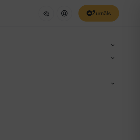
Žurnāls
zināšanai