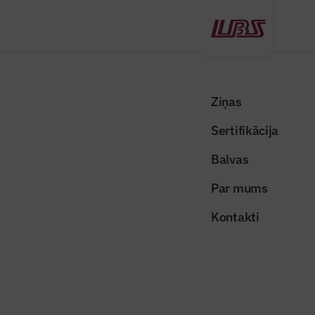
Atpakaļ
Sākums
Visas ziņas
Nozares vēstis
VNĪ cenu aptaujās Pretmobilitātes infrastruktūras 1. kārtas ieviešanai
Ziņas
saņemti 52 pieteikumi
Sertifikācija
Nozares vēstis
Balvas
VNĪ cenu aptaujās Pretmobilitātes
Par mums
infrastruktūras 1. kārtas ieviešanai
Kontakti
saņemti 52 pieteikumi
Publicēts: 20.01.2026
Skatījumi: 230
Publicitātes foto