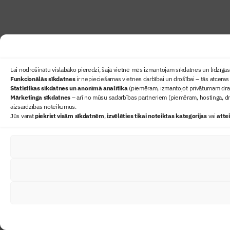
Lai nodrošinātu vislabāko pieredzi, šajā vietnē mēs izmantojam sīkdatnes un līdzīgas 
Funkcionālās sīkdatnes
ir nepieciešamas vietnes darbībai un drošībai – tās atceras 
Statistikas sīkdatnes un anonīmā analītika
(piemēram, izmantojot privātumam draudz
Mārketinga sīkdatnes
– arī no mūsu sadarbības partneriem (piemēram, hostinga, dr
aizsardzības noteikumus.
Jūs varat
piekrist visām sīkdatnēm
,
izvēlēties tikai noteiktas kategorijas
vai
atte