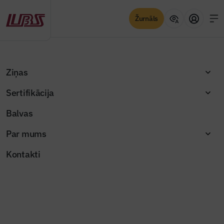
Žurnāls
Atpakaļ
Sākums
"Būvinženieris" 2026. gada februāra numurs (Nr. 108)
Ziņas
26 tūkstoši ēku un viens jautājums – vai sistēma strādā?
Sertifikācija
Žurnāla raksti
Balvas
26 tūkstoši ēku un viens jautājums
Par mums
– vai sistēma strādā?
Kontakti
Publicēts: 23.02.2026
Skatījumi: 364
Foto ilustratīvs
Dalīties: