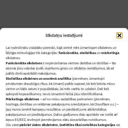
Abonēt žurnālu
Sīkdatņu iestatījumi
Lai nodrošinātu vislabāko pieredzi, šajā vietnē mēs izmantojam sīkdatnes un
līdzīgas tehnoloģijas trīs kategorijās:
funkcionālās
,
statistikas
un
mārketinga
sīkdatnes.
Funkcionālās sīkdatnes
ir nepieciešamas vietnes darbībai un drošībai – tās
atceras jūsu valodas izvēli, iepirkumu grozu un sīkdatņu iestatījumus, kā arī
Ziņas
palīdz droši apstrādāt maksājumus.
Statistikas sīkdatnes un anonīmā analītika
Sertifikācija
(piemēram, izmantojot
privātumam draudzīgus rīkus, kā Umami) palīdz saprast, kā tiek lietota mūsu
Žurnāls "Būvinženieris"
vietne un kāds saturs ir populārākais, lai mēs varētu to uzlabot. Dati tiek
Būvindustrijas balvas
apkopoti kopsavilkumos, nevis izmantoti tiešai jūsu identificēšanai.
Mārketinga sīkdatnes
– arī no mūsu sadarbības partneriem (piemēram,
Par mums
hostinga, drošības un reklāmas pakalpojumu sniedzējiem, kā Cloudflare u.c.) –
+371 67845910
ļauj mums izmērīt kampaņu rezultātus un piedāvāt jums atbilstošākus
pakalpojumus un piedāvājumus. Dažos gadījumos datu apstrāde var notikt arī
+371 26461816
ārpus ES/EEZ, ievērojot piemērojamos datu aizsardzības noteikumus.
lbs@blbs.lv
Jūs varat
piekrist visām sīkdatnēm
,
izvēlēties tikai noteiktas kategorijas
vai