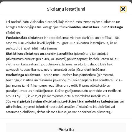
Sīkdatņu iestatījumi
Lai nodrošinātu vislabāko pieredzi, šajā vietnē mēs izmantojam sīkdatnes un
līdzīgas tehnoloģijas trīs kategorijās:
funkcionālās
,
statistikas
un
mārketinga
sīkdatnes.
Funkcionālās sīkdatnes
ir nepieciešamas vietnes darbībai un drošībai – tās
atceras jūsu valodas izvēli, iepirkumu grozu un sīkdatņu iestatījumus, kā arī
Ziņas
palīdz droši apstrādāt maksājumus.
Statistikas sīkdatnes un anonīmā analītika
Sertifikācija
(piemēram, izmantojot
privātumam draudzīgus rīkus, kā Umami) palīdz saprast, kā tiek lietota mūsu
Žurnāls "Būvinženieris"
vietne un kāds saturs ir populārākais, lai mēs varētu to uzlabot. Dati tiek
Būvindustrijas balvas
apkopoti kopsavilkumos, nevis izmantoti tiešai jūsu identificēšanai.
Mārketinga sīkdatnes
– arī no mūsu sadarbības partneriem (piemēram,
Par mums
hostinga, drošības un reklāmas pakalpojumu sniedzējiem, kā Cloudflare u.c.) –
+371 67845910
ļauj mums izmērīt kampaņu rezultātus un piedāvāt jums atbilstošākus
pakalpojumus un piedāvājumus. Dažos gadījumos datu apstrāde var notikt arī
+371 26461816
ārpus ES/EEZ, ievērojot piemērojamos datu aizsardzības noteikumus.
lbs@blbs.lv
Jūs varat
piekrist visām sīkdatnēm
,
izvēlēties tikai noteiktas kategorijas
vai
atteikties
, izņemot tehniski nepieciešamajām sīkdatnēm. Nepiekrītot vai
atsaucot piekrišanu, dažas vietnes funkcijas var nedarboties pilnvērtīgi.
Piekrītu