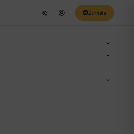
Žurnāls