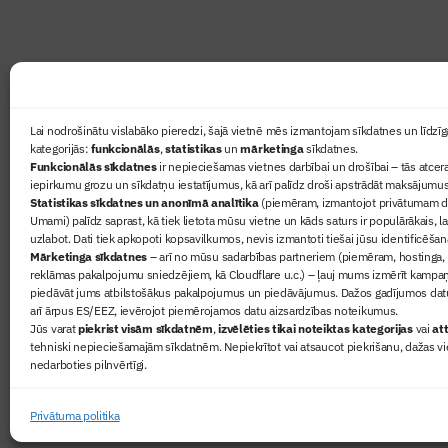
Ziņas
Lai nodrošinātu vislabāko pieredzi, šajā vietnē mēs izmantojam sīkdatnes un līdzīga
kategorijās:
funkcionālās
,
statistikas
un
mārketinga
sīkdatnes.
Sertifikā
Funkcionālās sīkdatnes
ir nepieciešamas vietnes darbībai un drošībai – tās atcera
Žurnāls 
iepirkumu grozu un sīkdatņu iestatījumus, kā arī palīdz droši apstrādāt maksājumus
Statistikas sīkdatnes un anonīmā analītika
(piemēram, izmantojot privātumam dr
Būvindus
Umami) palīdz saprast, kā tiek lietota mūsu vietne un kāds saturs ir populārākais, l
Par mu
uzlabot. Dati tiek apkopoti kopsavilkumos, nevis izmantoti tiešai jūsu identificēšan
Mārketinga sīkdatnes
– arī no mūsu sadarbības partneriem (piemēram, hostinga,
reklāmas pakalpojumu sniedzējiem, kā Cloudflare u.c.) – ļauj mums izmērīt kampa
piedāvāt jums atbilstošākus pakalpojumus un piedāvājumus. Dažos gadījumos datu
arī ārpus ES/EEZ, ievērojot piemērojamos datu aizsardzības noteikumus.
Jūs varat
piekrist visām sīkdatnēm
,
izvēlēties tikai noteiktas kategorijas
vai
att
tehniski nepieciešamajām sīkdatnēm. Nepiekrītot vai atsaucot piekrišanu, dažas vi
nedarboties pilnvērtīgi.
© 2026 Visas tiesības aizsargātas
Privātuma politika
Privātuma politika