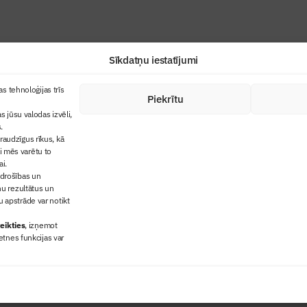
Sīkdatņu iestatījumi
+371 67845910
s tehnoloģijas trīs
Piekrītu
cija
+371 26461816
s jūsu valodas izvēli,
lbs@blbs.lv
"Būvinženieris"
.
audzīgus rīkus, kā
trijas balvas
ai mēs varētu to
ms
ai.
 drošības un
ņu rezultātus un
 apstrāde var notikt
eikties
, izņemot
etnes funkcijas var