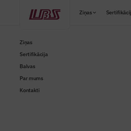
Ziņas
Sertifikāci
Atpakaļ
Sākums
“Būvinženieris” 2025. gada decembra numurs
Ziņas
Sertifikācija
Balvas
Par mums
Kontakti
Žurnāla arhīvs
“Būvinženieris” 2025
numurs (Nr. 107)