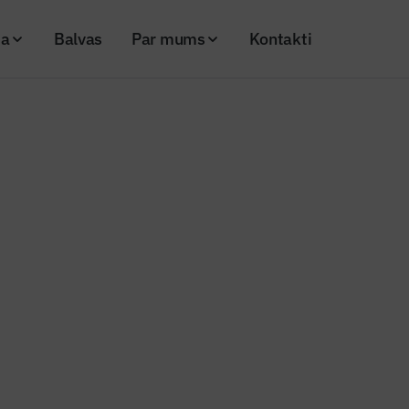
ja
Balvas
Par mums
Kontakti
 (Nr. 107)
. gada decembra
Cena
36,00 €