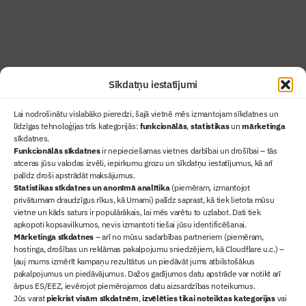
Abonēt žurnālu
Sīkdatņu iestatījumi
Lai nodrošinātu vislabāko pieredzi, šajā vietnē mēs izmantojam sīkdatnes un
līdzīgas tehnoloģijas trīs kategorijās:
funkcionālās
,
statistikas
un
mārketinga
sīkdatnes.
Funkcionālās sīkdatnes
ir nepieciešamas vietnes darbībai un drošībai – tās
atceras jūsu valodas izvēli, iepirkumu grozu un sīkdatņu iestatījumus, kā arī
Ziņas
palīdz droši apstrādāt maksājumus.
Statistikas sīkdatnes un anonīmā analītika
Sertifikācija
(piemēram, izmantojot
privātumam draudzīgus rīkus, kā Umami) palīdz saprast, kā tiek lietota mūsu
Žurnāls "Būvinženieris"
vietne un kāds saturs ir populārākais, lai mēs varētu to uzlabot. Dati tiek
Būvindustrijas balvas
apkopoti kopsavilkumos, nevis izmantoti tiešai jūsu identificēšanai.
Mārketinga sīkdatnes
– arī no mūsu sadarbības partneriem (piemēram,
Par mums
hostinga, drošības un reklāmas pakalpojumu sniedzējiem, kā Cloudflare u.c.) –
+371 67845910
ļauj mums izmērīt kampaņu rezultātus un piedāvāt jums atbilstošākus
pakalpojumus un piedāvājumus. Dažos gadījumos datu apstrāde var notikt arī
+371 26461816
ārpus ES/EEZ, ievērojot piemērojamos datu aizsardzības noteikumus.
lbs@blbs.lv
Jūs varat
piekrist visām sīkdatnēm
,
izvēlēties tikai noteiktas kategorijas
vai