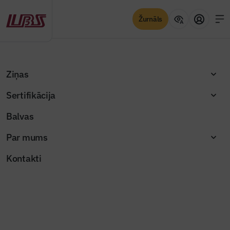
Žurnāls
Atpakaļ
Sākums
"Būvinženieris" 2026. gada februāra numurs (Nr. 108)
Ziņas
Digitalizācija un BIM integrācija “Baltic Cargo” HUB projektā
Sertifikācija
Žurnāla raksti
Balvas
Digitalizācija un BIM integrācija
Par mums
“Baltic Cargo” HUB projektā
Kontakti
Publicēts: 23.02.2026
Skatījumi: 418
Attēls ilustratīvs
Dalīties: