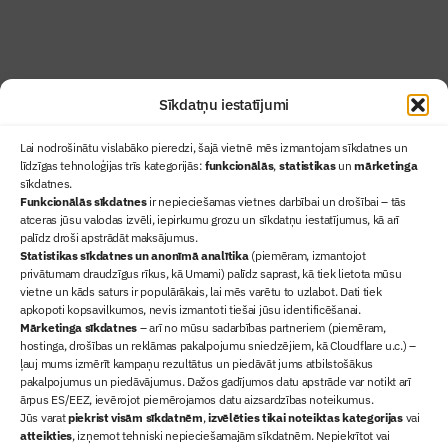
Abonēt žurnālu
Sīkdatņu iestatījumi
Lai nodrošinātu vislabāko pieredzi, šajā vietnē mēs izmantojam sīkdatnes un
līdzīgas tehnoloģijas trīs kategorijās:
funkcionālās
,
statistikas
un
mārketinga
sīkdatnes.
Funkcionālās sīkdatnes
ir nepieciešamas vietnes darbībai un drošībai – tās
atceras jūsu valodas izvēli, iepirkumu grozu un sīkdatņu iestatījumus, kā arī
Ziņas
palīdz droši apstrādāt maksājumus.
Statistikas sīkdatnes un anonīmā analītika
Sertifikācija
(piemēram, izmantojot
privātumam draudzīgus rīkus, kā Umami) palīdz saprast, kā tiek lietota mūsu
Žurnāls "Būvinženieris"
vietne un kāds saturs ir populārākais, lai mēs varētu to uzlabot. Dati tiek
Būvindustrijas balvas
apkopoti kopsavilkumos, nevis izmantoti tiešai jūsu identificēšanai.
Mārketinga sīkdatnes
– arī no mūsu sadarbības partneriem (piemēram,
Par mums
hostinga, drošības un reklāmas pakalpojumu sniedzējiem, kā Cloudflare u.c.) –
+371 67845910
ļauj mums izmērīt kampaņu rezultātus un piedāvāt jums atbilstošākus
pakalpojumus un piedāvājumus. Dažos gadījumos datu apstrāde var notikt arī
+371 26461816
ārpus ES/EEZ, ievērojot piemērojamos datu aizsardzības noteikumus.
lbs@blbs.lv
Jūs varat
piekrist visām sīkdatnēm
,
izvēlēties tikai noteiktas kategorijas
vai
atteikties
, izņemot tehniski nepieciešamajām sīkdatnēm. Nepiekrītot vai