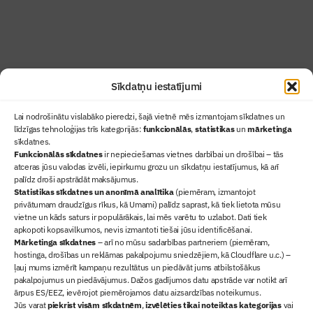
Abonēt žurnālu
Sīkdatņu iestatījumi
Lai nodrošinātu vislabāko pieredzi, šajā vietnē mēs izmantojam sīkdatnes un
līdzīgas tehnoloģijas trīs kategorijās:
funkcionālās
,
statistikas
un
mārketinga
sīkdatnes.
Funkcionālās sīkdatnes
ir nepieciešamas vietnes darbībai un drošībai – tās
atceras jūsu valodas izvēli, iepirkumu grozu un sīkdatņu iestatījumus, kā arī
Ziņas
palīdz droši apstrādāt maksājumus.
Statistikas sīkdatnes un anonīmā analītika
Sertifikācija
(piemēram, izmantojot
privātumam draudzīgus rīkus, kā Umami) palīdz saprast, kā tiek lietota mūsu
Žurnāls "Būvinženieris"
vietne un kāds saturs ir populārākais, lai mēs varētu to uzlabot. Dati tiek
Būvindustrijas balvas
apkopoti kopsavilkumos, nevis izmantoti tiešai jūsu identificēšanai.
Mārketinga sīkdatnes
– arī no mūsu sadarbības partneriem (piemēram,
Par mums
hostinga, drošības un reklāmas pakalpojumu sniedzējiem, kā Cloudflare u.c.) –
+371 67845910
ļauj mums izmērīt kampaņu rezultātus un piedāvāt jums atbilstošākus
pakalpojumus un piedāvājumus. Dažos gadījumos datu apstrāde var notikt arī
+371 26461816
ārpus ES/EEZ, ievērojot piemērojamos datu aizsardzības noteikumus.
lbs@blbs.lv
Jūs varat
piekrist visām sīkdatnēm
,
izvēlēties tikai noteiktas kategorijas
vai