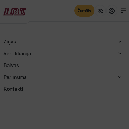
Žurnāls
Atpakaļ
Sākums
"Būvinženieris" 2026. gada februāra numurs (Nr. 108)
Ziņas
Šnipišķu koka arhitektūra Viļņas centrā
Sertifikācija
Žurnāla raksti
Balvas
Šnipišķu koka arhitektūra Viļņas
Par mums
centrā
Kontakti
Publicēts: 23.02.2026
Skatījumi: 412
Māja Giedraiču ielā
Dalīties: