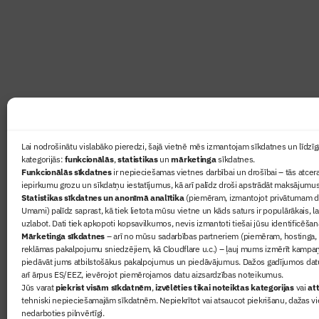
Žurnāls Būvinženieris ir rokasgrāmata būv
lasāmviela par būvniecību ikvienam
Ziņas
Lai nodrošinātu vislabāko pieredzi, šajā vietnē mēs izmantojam sīkdatnes un līdzīga
kategorijās:
funkcionālās
,
statistikas
un
mārketinga
sīkdatnes.
Sertifikā
Funkcionālās sīkdatnes
ir nepieciešamas vietnes darbībai un drošībai – tās atcera
Žurnāls 
iepirkumu grozu un sīkdatņu iestatījumus, kā arī palīdz droši apstrādāt maksājumus
Statistikas sīkdatnes un anonīmā analītika
(piemēram, izmantojot privātumam dr
Būvindus
Umami) palīdz saprast, kā tiek lietota mūsu vietne un kāds saturs ir populārākais, l
Par mu
uzlabot. Dati tiek apkopoti kopsavilkumos, nevis izmantoti tiešai jūsu identificēšan
Mārketinga sīkdatnes
– arī no mūsu sadarbības partneriem (piemēram, hostinga,
reklāmas pakalpojumu sniedzējiem, kā Cloudflare u.c.) – ļauj mums izmērīt kampa
piedāvāt jums atbilstošākus pakalpojumus un piedāvājumus. Dažos gadījumos datu
arī ārpus ES/EEZ, ievērojot piemērojamos datu aizsardzības noteikumus.
Jūs varat
piekrist visām sīkdatnēm
,
izvēlēties tikai noteiktas kategorijas
vai
att
tehniski nepieciešamajām sīkdatnēm. Nepiekrītot vai atsaucot piekrišanu, dažas vi
nedarboties pilnvērtīgi.