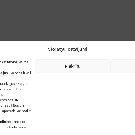
industrijas profesionāļiem un aizraujoša
Sīkdatņu iestatījumi
+371 67845910
s tehnoloģijas trīs
Piekrītu
cija
+371 26461816
s jūsu valodas izvēli,
lbs@blbs.lv
"Būvinženieris"
.
audzīgus rīkus, kā
trijas balvas
ai mēs varētu to
ms
ai.
 drošības un
ņu rezultātus un
 apstrāde var notikt
eikties
, izņemot
etnes funkcijas var