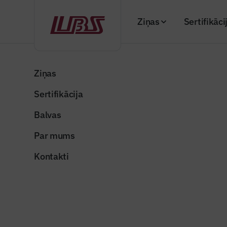
Ziņas
Sertifikāci
Atpakaļ
Sākums
"Būvinženieris" 2026. gada februāra numurs (
Ziņas
Sertifikācija
Žurnāla raksti
Urbtā bet
Balvas
šādu pāļ
Par mums
Publicēts: 23.02.20
Kontakti
Attēls ilustratīvs
Dalīties: