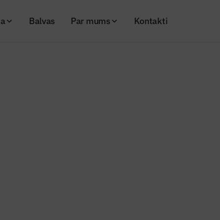
ja
Balvas
Par mums
Kontakti
Nr. 108)
Urbtā betona pāļa tehnoloģiskā apvalkcaurule un šādu pāļu veido
ona pāļa tehnoloģiskā apvalkcau
u veidošanas paņēmiens
26
Skatījumi: 384
Kopēt linku