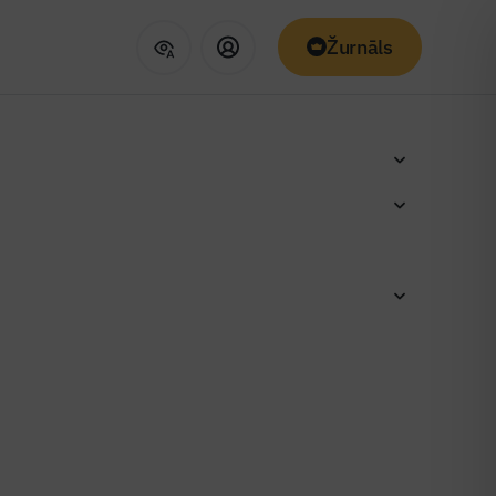
Žurnāls
šanas paņēmiens
rule un