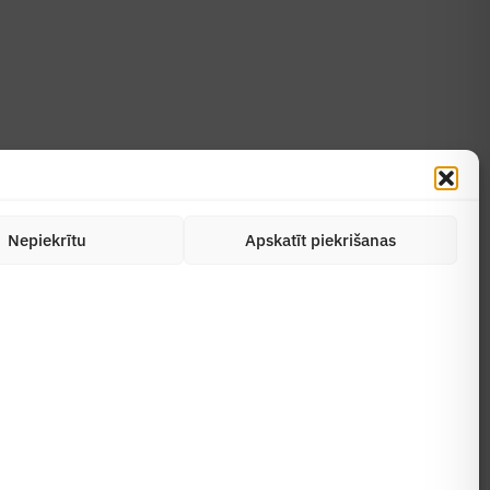
Uzzināt vairāk
Abonēt žurnālu
Nepiekrītu
Apskatīt piekrišanas