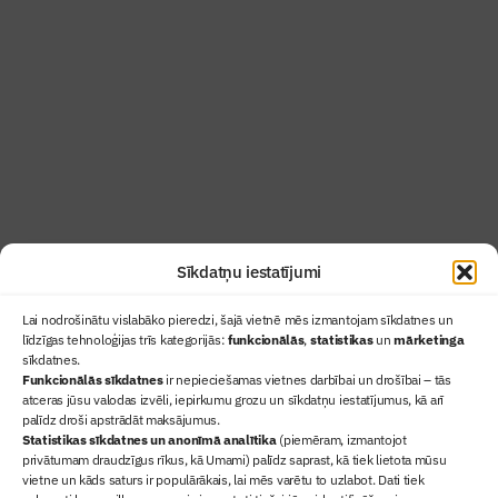
Žurnāls Būvinženieris ir rokasgrāmata
būvindustrijas profesionāļiem un aizraujoša
lasāmviela par būvniecību ikvienam
Uzzināt vairāk
Abonēt žurnālu
Sīkdatņu iestatījumi
Lai nodrošinātu vislabāko pieredzi, šajā vietnē mēs izmantojam sīkdatnes un
līdzīgas tehnoloģijas trīs kategorijās:
funkcionālās
,
statistikas
un
mārketinga
sīkdatnes.
Funkcionālās sīkdatnes
ir nepieciešamas vietnes darbībai un drošībai – tās
atceras jūsu valodas izvēli, iepirkumu grozu un sīkdatņu iestatījumus, kā arī
Ziņas
palīdz droši apstrādāt maksājumus.
Statistikas sīkdatnes un anonīmā analītika
Sertifikācija
(piemēram, izmantojot
privātumam draudzīgus rīkus, kā Umami) palīdz saprast, kā tiek lietota mūsu
Žurnāls "Būvinženieris"
vietne un kāds saturs ir populārākais, lai mēs varētu to uzlabot. Dati tiek