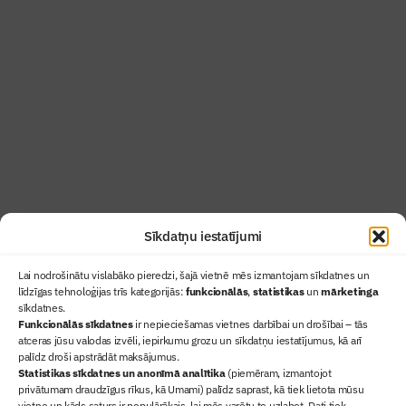
Žurnāls Būvinženieris ir rokasgrāmata
būvindustrijas profesionāļiem un aizraujoša
lasāmviela par būvniecību ikvienam
Uzzināt vairāk
Abonēt žurnālu
Sīkdatņu iestatījumi
Lai nodrošinātu vislabāko pieredzi, šajā vietnē mēs izmantojam sīkdatnes un
līdzīgas tehnoloģijas trīs kategorijās:
funkcionālās
,
statistikas
un
mārketinga
sīkdatnes.
Funkcionālās sīkdatnes
ir nepieciešamas vietnes darbībai un drošībai – tās
atceras jūsu valodas izvēli, iepirkumu grozu un sīkdatņu iestatījumus, kā arī
Ziņas
palīdz droši apstrādāt maksājumus.
Statistikas sīkdatnes un anonīmā analītika
Sertifikācija
(piemēram, izmantojot
privātumam draudzīgus rīkus, kā Umami) palīdz saprast, kā tiek lietota mūsu
Žurnāls "Būvinženieris"
vietne un kāds saturs ir populārākais, lai mēs varētu to uzlabot. Dati tiek