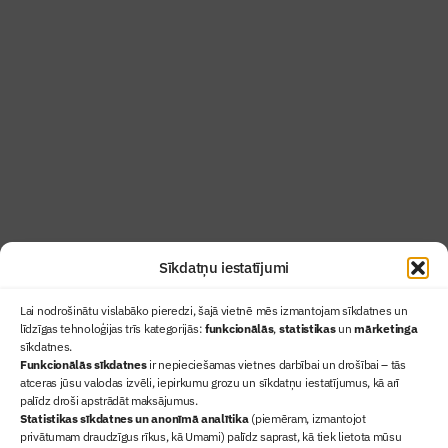
Abonē žurnālu “Būvinženieris”
Žurnāls Būvinženieris ir rokasgrāmata
būvindustrijas profesionāļiem un aizraujoša
lasāmviela par būvniecību ikvienam
Uzzināt vairāk
Abonēt žurnālu
Sīkdatņu iestatījumi
Lai nodrošinātu vislabāko pieredzi, šajā vietnē mēs izmantojam sīkdatnes un
līdzīgas tehnoloģijas trīs kategorijās:
funkcionālās
,
statistikas
un
mārketinga
sīkdatnes.
Funkcionālās sīkdatnes
ir nepieciešamas vietnes darbībai un drošībai – tās
atceras jūsu valodas izvēli, iepirkumu grozu un sīkdatņu iestatījumus, kā arī
Ziņas
palīdz droši apstrādāt maksājumus.
Statistikas sīkdatnes un anonīmā analītika
(piemēram, izmantojot
Sertifikācija
privātumam draudzīgus rīkus, kā Umami) palīdz saprast, kā tiek lietota mūsu