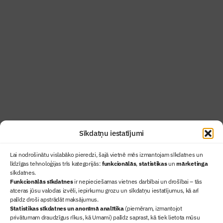
Abonē žurnālu “Būvinženieris”
Žurnāls Būvinženieris ir rokasgrāmata
būvindustrijas profesionāļiem un aizraujoša
lasāmviela par būvniecību ikvienam
Uzzināt vairāk
Abonēt žurnālu
Sīkdatņu iestatījumi
Lai nodrošinātu vislabāko pieredzi, šajā vietnē mēs izmantojam sīkdatnes un
līdzīgas tehnoloģijas trīs kategorijās:
funkcionālās
,
statistikas
un
mārketinga
sīkdatnes.
Funkcionālās sīkdatnes
ir nepieciešamas vietnes darbībai un drošībai – tās
atceras jūsu valodas izvēli, iepirkumu grozu un sīkdatņu iestatījumus, kā arī
Ziņas
palīdz droši apstrādāt maksājumus.
Statistikas sīkdatnes un anonīmā analītika
(piemēram, izmantojot
Sertifikācija
privātumam draudzīgus rīkus, kā Umami) palīdz saprast, kā tiek lietota mūsu