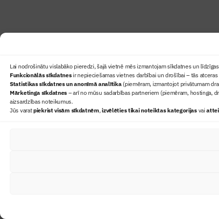
Lai nodrošinātu vislabāko pieredzi, šajā vietnē mēs izmantojam sīkdatnes un līdzīgas 
Funkcionālās sīkdatnes
ir nepieciešamas vietnes darbībai un drošībai – tās atceras 
Statistikas sīkdatnes un anonīmā analītika
(piemēram, izmantojot privātumam draudz
Mārketinga sīkdatnes
– arī no mūsu sadarbības partneriem (piemēram, hostinga, dr
aizsardzības noteikumus.
Jūs varat
piekrist visām sīkdatnēm
,
izvēlēties tikai noteiktas kategorijas
vai
atte