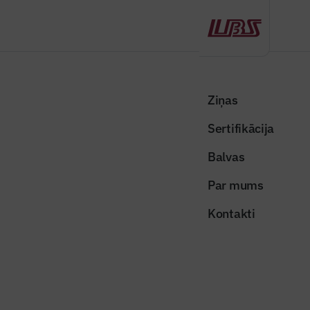
Atpakaļ
Sākums
Visas ziņas
Nozares vēstis
Aicina iepazīt Būvniecības informācijas sistēmas Mākslīgā intelekta
Ziņas
asistentu
Sertifikācija
Nozares vēstis
Balvas
Aicina iepazīt Būvniecības
Par mums
informācijas sistēmas Mākslīgā
Kontakti
intelekta asistentu
Publicēts: 29.06.2026
Skatījumi: 155
Publicitātes attēls