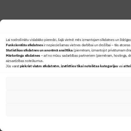
Lai nodrošinātu vislabāko pieredzi, šajā vietnē mēs izmantojam sīkdatnes un līdzīgas 
Funkcionālās sīkdatnes
ir nepieciešamas vietnes darbībai un drošībai – tās atceras 
Statistikas sīkdatnes un anonīmā analītika
(piemēram, izmantojot privātumam draudz
Mārketinga sīkdatnes
– arī no mūsu sadarbības partneriem (piemēram, hostinga, dr
aizsardzības noteikumus.
Jūs varat
piekrist visām sīkdatnēm
,
izvēlēties tikai noteiktas kategorijas
vai
atte