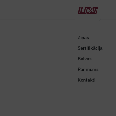
Atpakaļ
Sākums
Visas ziņas
Nozares vēstis
Aicina uz BIM apmācībām
Ziņas
Sertifikācija
Nozares vēstis
Aicina uz BIM apmācībām
Balvas
Publicēts: 31.08.2020
Skatījumi: 1146
Par mums
bim_process
Kontakti
Dalīties:
Kopēt linku