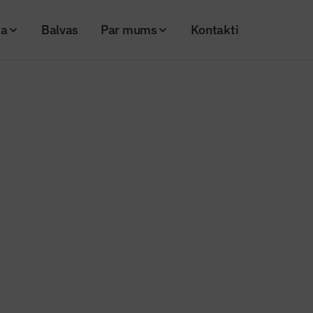
ja
Balvas
Par mums
Kontakti
jonus eiro energoefektivitātes pasākumu īstenošanai Rīgas izglītības iestā
s ziņas
s 5,8 miljonus eiro energoefekti
īstenošanai Rīgas izglītības ies
20
Skatījumi: 616
Kopēt linku