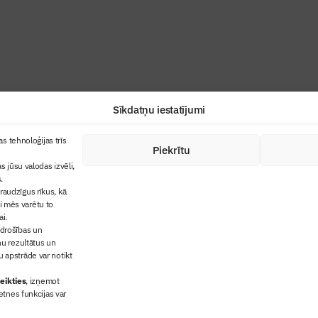
industrijas profesionāļiem un aizraujoša
Sīkdatņu iestatījumi
+371 67845910
s tehnoloģijas trīs
Piekrītu
cija
+371 26461816
s jūsu valodas izvēli,
lbs@blbs.lv
"Būvinženieris"
.
audzīgus rīkus, kā
trijas balvas
ai mēs varētu to
ms
ai.
 drošības un
ņu rezultātus un
 apstrāde var notikt
eikties
, izņemot
etnes funkcijas var