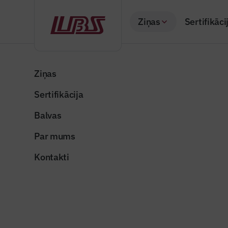
Ziņas
Sertifikāci
Atpakaļ
Sākums
Visas ziņas
Nozares vēstis
Aizņemsies 5,8 mil
Ziņas
Sertifikācija
Valsts un pašvaldība
Aizņemsie
Balvas
pasākumu 
Par mums
Publicēts: 07.08.20
Kontakti
rigas_3._gimnazija
Dalīties: