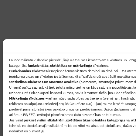
Žurnāls Būvinženieris ir rokasgrāmata būv
lasāmviela par būvniecību ikvienam
Ziņas
Lai nodrošinātu vislabāko pieredzi, šajā vietnē mēs izmantojam sīkdatnes un līdzīga
kategorijās:
funkcionālās
,
statistikas
un
mārketinga
sīkdatnes.
Sertifikā
Funkcionālās sīkdatnes
ir nepieciešamas vietnes darbībai un drošībai – tās atcera
Žurnāls 
iepirkumu grozu un sīkdatņu iestatījumus, kā arī palīdz droši apstrādāt maksājumus
Statistikas sīkdatnes un anonīmā analītika
(piemēram, izmantojot privātumam dr
Būvindus
Umami) palīdz saprast, kā tiek lietota mūsu vietne un kāds saturs ir populārākais, l
Par mu
uzlabot. Dati tiek apkopoti kopsavilkumos, nevis izmantoti tiešai jūsu identificēšan
Mārketinga sīkdatnes
– arī no mūsu sadarbības partneriem (piemēram, hostinga,
reklāmas pakalpojumu sniedzējiem, kā Cloudflare u.c.) – ļauj mums izmērīt kampa
piedāvāt jums atbilstošākus pakalpojumus un piedāvājumus. Dažos gadījumos datu
arī ārpus ES/EEZ, ievērojot piemērojamos datu aizsardzības noteikumus.
Jūs varat
piekrist visām sīkdatnēm
,
izvēlēties tikai noteiktas kategorijas
vai
att
tehniski nepieciešamajām sīkdatnēm. Nepiekrītot vai atsaucot piekrišanu, dažas vi
nedarboties pilnvērtīgi.