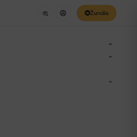
Žurnāls
dēs
vitātes
tādēs