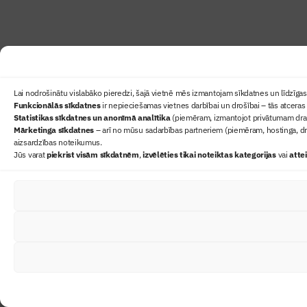
Lai nodrošinātu vislabāko pieredzi, šajā vietnē mēs izmantojam sīkdatnes un līdzīgas 
Funkcionālās sīkdatnes
ir nepieciešamas vietnes darbībai un drošībai – tās atceras 
Statistikas sīkdatnes un anonīmā analītika
(piemēram, izmantojot privātumam draudz
Mārketinga sīkdatnes
– arī no mūsu sadarbības partneriem (piemēram, hostinga, dr
aizsardzības noteikumus.
Jūs varat
piekrist visām sīkdatnēm
,
izvēlēties tikai noteiktas kategorijas
vai
atte