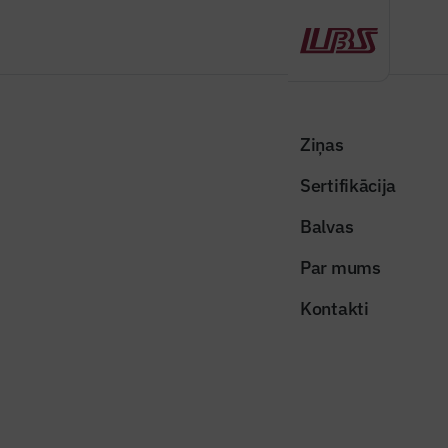
Atpakaļ
Sākums
Visas ziņas
Nozares vēstis
Atbalstīs eksportspējīgo komersantu tirgus dalības aktivitātes
Ziņas
Sertifikācija
Nozares vēstis
Atbalstīs eksportspējīgo
Balvas
komersantu tirgus dalības
Par mums
aktivitātes
Kontakti
Publicēts: 16.12.2025
Skatījumi: 167
Attēls ilustratīvs
Dalīties: