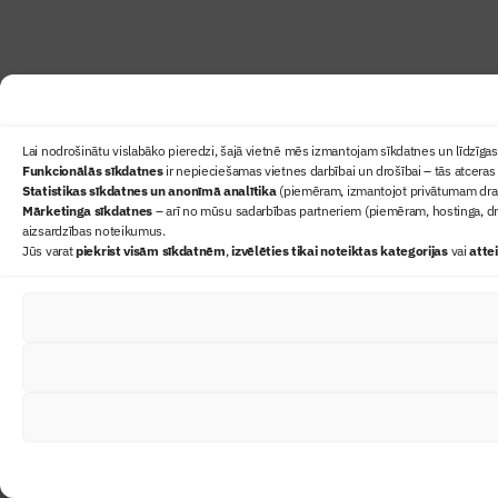
Lai nodrošinātu vislabāko pieredzi, šajā vietnē mēs izmantojam sīkdatnes un līdzīgas 
Funkcionālās sīkdatnes
ir nepieciešamas vietnes darbībai un drošībai – tās atceras 
Statistikas sīkdatnes un anonīmā analītika
(piemēram, izmantojot privātumam draudz
Mārketinga sīkdatnes
– arī no mūsu sadarbības partneriem (piemēram, hostinga, dr
aizsardzības noteikumus.
Jūs varat
piekrist visām sīkdatnēm
,
izvēlēties tikai noteiktas kategorijas
vai
atte