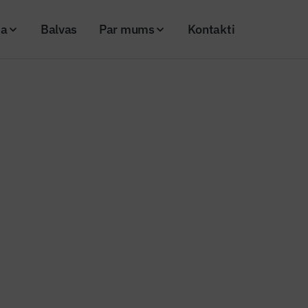
ja
Balvas
Par mums
Kontakti
ieejamībai – LPS nepieciešamība un EM prioritāte
s ziņas
mājokļu pieejamībai – LPS nepi
oritāte
20
Skatījumi: 498
Kopēt linku