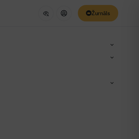
Žurnāls
eciešamība