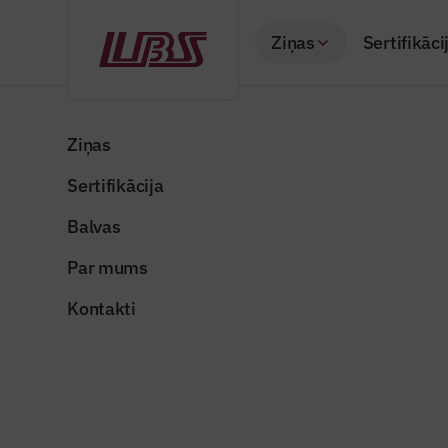
Ziņas
Sertifikāci
Atpakaļ
Sākums
Visas ziņas
Nozares vēstis
Atbalsts mājokļu p
Ziņas
Sertifikācija
Valsts un pašvaldība
Atbalsts 
Balvas
un EM pri
Par mums
Publicēts: 04.09.20
Kontakti
ls_em
Dalīties: