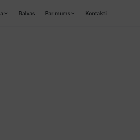
ja
Balvas
Par mums
Kontakti
nozīmes ūdensnoteka Tosele Nīcas pagastā
s ziņas
 valsts nozīmes ūdensnoteka To
astā
20
Skatījumi: 1622
Kopēt linku