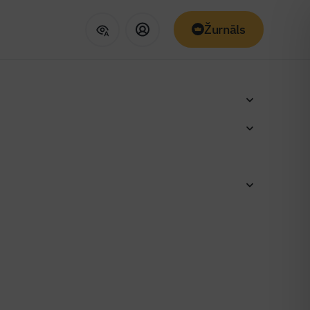
Žurnāls
sele