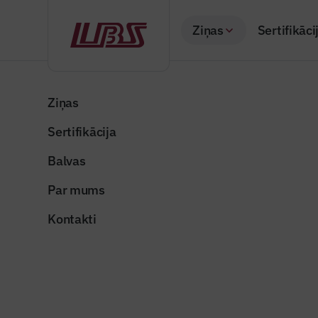
Ziņas
Sertifikāci
Atpakaļ
Sākums
Visas ziņas
Nozares vēstis
Atjaunota valsts 
Ziņas
Sertifikācija
Valsts un pašvaldība
Atjaunota
Balvas
Nīcas pag
Par mums
Publicēts: 13.08.20
Kontakti
tosele
Dalīties: