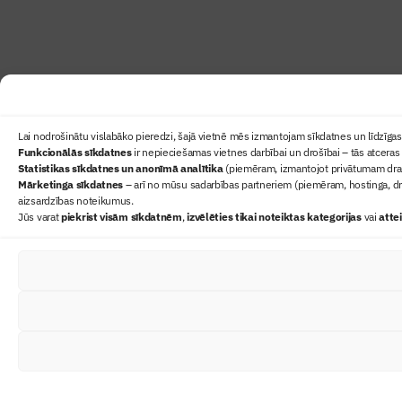
Lai nodrošinātu vislabāko pieredzi, šajā vietnē mēs izmantojam sīkdatnes un līdzīgas 
Funkcionālās sīkdatnes
ir nepieciešamas vietnes darbībai un drošībai – tās atceras 
Statistikas sīkdatnes un anonīmā analītika
(piemēram, izmantojot privātumam draudz
Mārketinga sīkdatnes
– arī no mūsu sadarbības partneriem (piemēram, hostinga, dr
aizsardzības noteikumus.
Jūs varat
piekrist visām sīkdatnēm
,
izvēlēties tikai noteiktas kategorijas
vai
atte