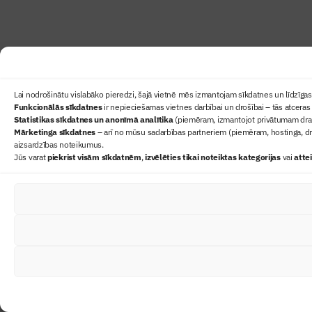
Lai nodrošinātu vislabāko pieredzi, šajā vietnē mēs izmantojam sīkdatnes un līdzīgas 
Funkcionālās sīkdatnes
ir nepieciešamas vietnes darbībai un drošībai – tās atceras 
Statistikas sīkdatnes un anonīmā analītika
(piemēram, izmantojot privātumam draudz
Mārketinga sīkdatnes
– arī no mūsu sadarbības partneriem (piemēram, hostinga, dr
aizsardzības noteikumus.
Jūs varat
piekrist visām sīkdatnēm
,
izvēlēties tikai noteiktas kategorijas
vai
atte