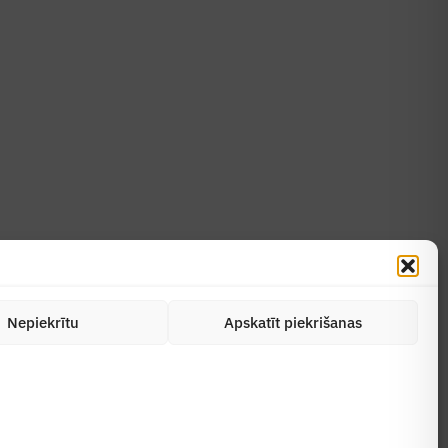
Uzzināt vairāk
Abonēt žurnālu
Nepiekrītu
Apskatīt piekrišanas