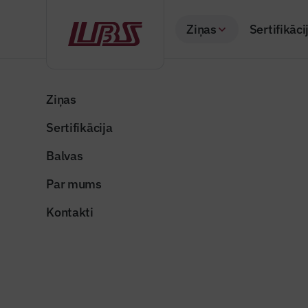
Ziņas
Sertifikāci
Atpakaļ
Sākums
Visas ziņas
Nozares vēstis
Autostāvvietu pieej
Ziņas
Sertifikācija
Nozares vēstis
Autostāvv
Balvas
mājokļu īr
Par mums
Publicēts: 23.01.20
Kontakti
Foto ilustratīvs
Dalīties: