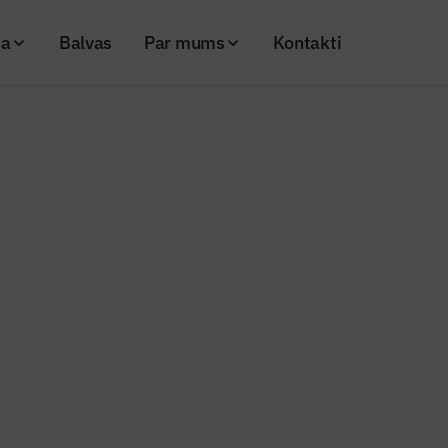
ja
Balvas
Par mums
Kontakti
amība – kritiska prioritāte mājokļu īres tirgū
ietu pieejamība – kritiska priori
es tirgū
26
Skatījumi: 213
Kopēt linku