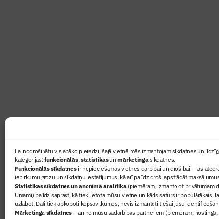
Abonē žurnālu “Būvinženie
Žurnāls Būvinženieris ir rokasgrāmata būv
lasāmviela par būvniecību ikvienam
Ziņas
Lai nodrošinātu vislabāko pieredzi, šajā vietnē mēs izmantojam sīkdatnes un līdzīga
kategorijās:
funkcionālās
,
statistikas
un
mārketinga
sīkdatnes.
Sertifikā
Funkcionālās sīkdatnes
ir nepieciešamas vietnes darbībai un drošībai – tās atcera
Žurnāls 
iepirkumu grozu un sīkdatņu iestatījumus, kā arī palīdz droši apstrādāt maksājumus
Statistikas sīkdatnes un anonīmā analītika
(piemēram, izmantojot privātumam dr
Būvindus
Umami) palīdz saprast, kā tiek lietota mūsu vietne un kāds saturs ir populārākais, l
Par mu
uzlabot. Dati tiek apkopoti kopsavilkumos, nevis izmantoti tiešai jūsu identificēšan
Mārketinga sīkdatnes
– arī no mūsu sadarbības partneriem (piemēram, hostinga,