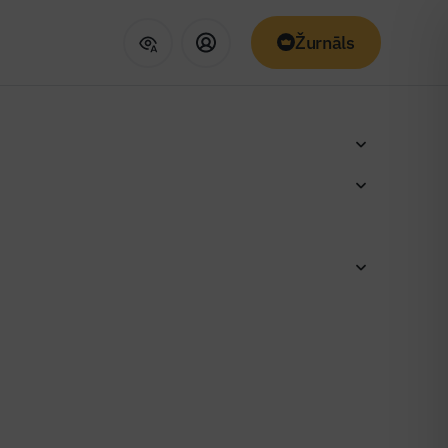
Žurnāls
tāte