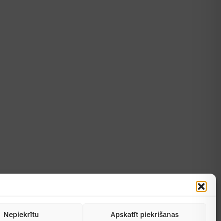
Uzzināt vairāk
Abonēt žurnālu
Nepiekrītu
Apskatīt piekrišanas