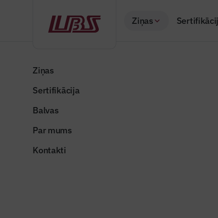
Ziņas
Sertifikāci
Atpakaļ
Sākums
Visas ziņas
Nozares vēstis
Spriedīs par Valst
Ziņas
Sertifikācija
Nozares vēstis
Spriedīs p
Balvas
dzīvojam
Par mums
Publicēts: 26.01.20
Kontakti
Foto ilustratīvs
Dalīties: