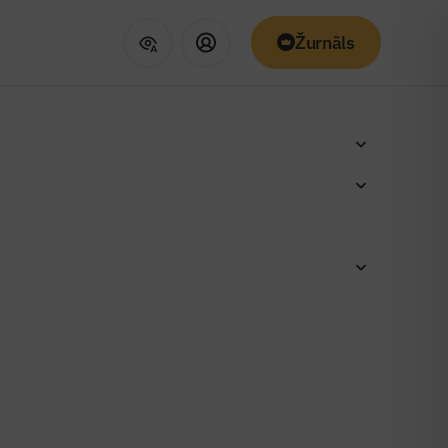
Žurnāls
ultātiem