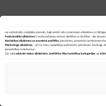
Lai nodrošinātu vislabāko pieredzi, šajā vietnē mēs izmantojam sīkdatnes un līdzīgas 
Funkcionālās sīkdatnes
ir nepieciešamas vietnes darbībai un drošībai – tās atceras 
Statistikas sīkdatnes un anonīmā analītika
(piemēram, izmantojot privātumam draudz
Mārketinga sīkdatnes
– arī no mūsu sadarbības partneriem (piemēram, hostinga, dr
aizsardzības noteikumus.
Jūs varat
piekrist visām sīkdatnēm
,
izvēlēties tikai noteiktas kategorijas
vai
atte