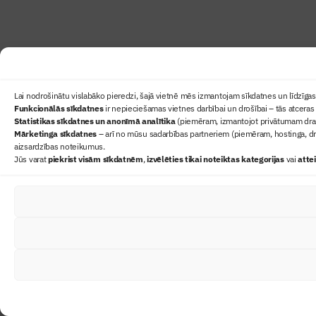
Lai nodrošinātu vislabāko pieredzi, šajā vietnē mēs izmantojam sīkdatnes un līdzīgas 
Funkcionālās sīkdatnes
ir nepieciešamas vietnes darbībai un drošībai – tās atceras 
Statistikas sīkdatnes un anonīmā analītika
(piemēram, izmantojot privātumam draudz
Mārketinga sīkdatnes
– arī no mūsu sadarbības partneriem (piemēram, hostinga, dr
aizsardzības noteikumus.
Jūs varat
piekrist visām sīkdatnēm
,
izvēlēties tikai noteiktas kategorijas
vai
atte