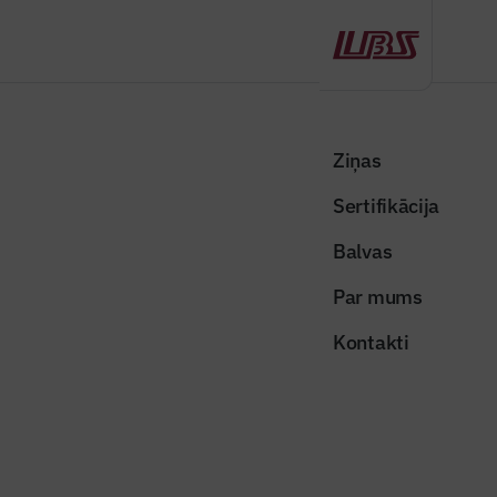
Atpakaļ
Sākums
Visas ziņas
Nozares vēstis
Būvniecības aktivitāte Rīgā sasniegusi augstāko līmeni pēdējo gadu
Ziņas
laikā
Sertifikācija
Nozares vēstis
Balvas
Būvniecības aktivitāte Rīgā
Par mums
sasniegusi augstāko līmeni pēdējo
Kontakti
gadu laikā
Publicēts: 27.04.2026
Skatījumi: 198
Publicitātes foto